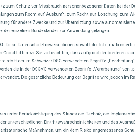
setz zum Schutz vor Missbrauch personenbezogener Daten bei der 
elungen zum Recht auf Auskunft, zum Recht auf Löschung, zum Wid
ung für andere Zwecke und zur Übermittlung sowie automatisierten 
ze der einzelnen Bundesländer zur Anwendung gelangen.
SG:
Diese Datenschutzhinweise dienen sowohl der Informationserte
rund bitten wir Sie zu beachten, dass aufgrund der breiteren räu
re statt der im Schweizer DSG verwendeten Begriffe „Bearbeitung“
rden die in der DSGVO verwendeten Begriffe „Verarbeitung“ von „
verwendet. Die gesetzliche Bedeutung der Begriffe wird jedoch im 
en unter Berücksichtigung des Stands der Technik, der Implementi
er unterschiedlichen Eintrittswahrscheinlichkeiten und des Ausma
rganisatorische Maßnahmen, um ein dem Risiko angemessenes Schut