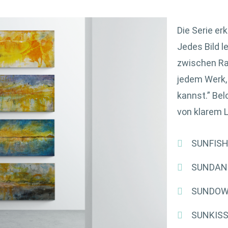
Die Serie er
Jedes Bild l
zwischen Ras
jedem Werk, 
kannst.” Bel
von klarem L
SUNFIS
SUNDAN
SUNDO
SUNKIS