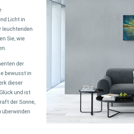
e
nd Licht in
er leuchtenden
en Sie, wie
en.
menten der
se bewusst in
erk dieser
 Glück und ist
aft der Sonne,
zu überwinden