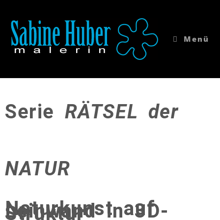
Menü
Serie
RÄTSEL der
NATUR
Naturkunst auf
Leinwand in 3D-
Struktur