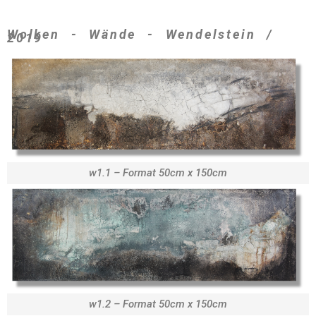
Wolken - Wände - Wendelstein /
2019
w1.1 – Format 50cm x 150cm
w1.2 – Format 50cm x 150cm