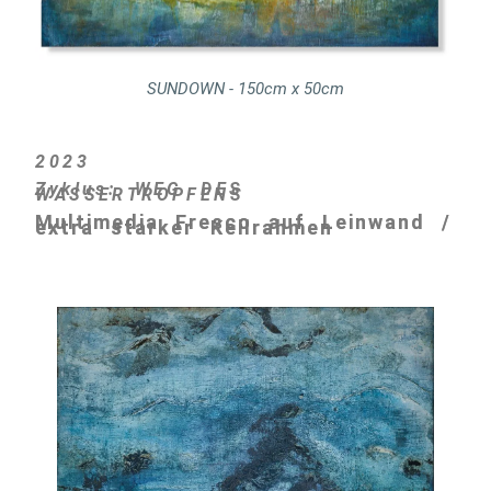
SUNDOWN - 150cm x 50cm
2023
Zyklus: WEG DES
WASSERTROPFENS
Multimedia Fresco auf Leinwand /
extra starker Keilrahmen