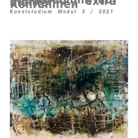
Leinwand / extra
starker
Keilrahmen
Kunststudium Modul 3 / 2021