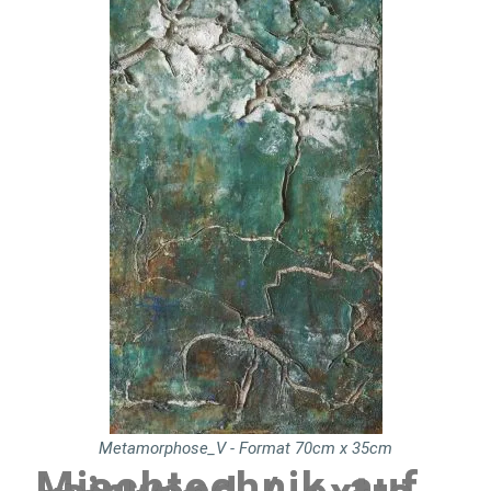
Metamorphose_V - Format 70cm x 35cm
Mischtechnik auf