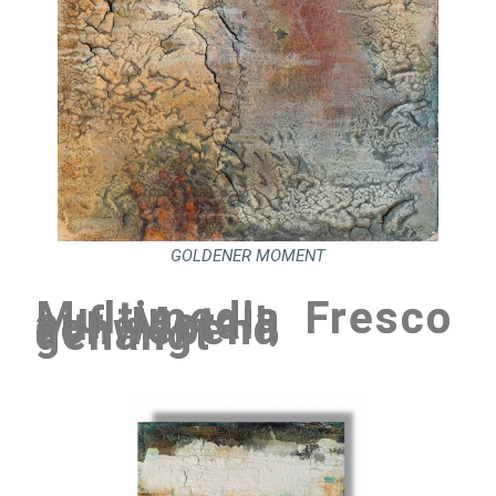
GOLDENER MOMENT
Multimedia Fresco
auf Metall,
schwebend
gehängt