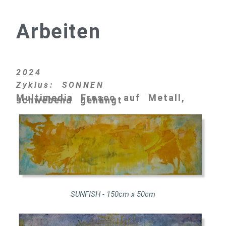
Arbeiten
2024
Zyklus: SONNEN
Multimedia Fresco auf Metall,
schwebend gehängt
SUNFISH - 150cm x 50cm