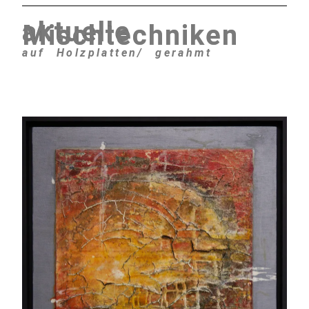
aktuelle
Mischtechniken
auf Holzplatten/ gerahmt