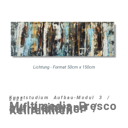
Lichtung - Format 50cm x 150cm
Kunststudium Aufbau-Modul 3 /
2022
Multimedia Fresco
auf Leinwand /
extra starker
Keilrahmen