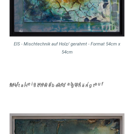
EIS - Mischtechnik auf Holz/ gerahmt - Format 54cm x
54cm
auf Leinwand gerahmt / auf
Metall schwebend gehängt