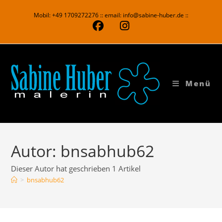
Zum
Mobil: +49 1709272276 :: email: info@sabine-huber.de ::
Inhalt
springen
Menü
Autor:
bnsabhub62
Dieser Autor hat geschrieben 1 Artikel
>
bnsabhub62