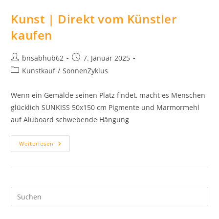
Kunst | Direkt vom Künstler
kaufen
Beitrags-
Beitrag
bnsabhub62
7. Januar 2025
Autor:
veröffentlicht:
Beitrags-
Kunstkauf
/
SonnenZyklus
Kategorie:
Wenn ein Gemälde seinen Platz findet, macht es Menschen
glücklich SUNKISS 50x150 cm Pigmente und Marmormehl
auf Aluboard schwebende Hängung
Kunst
Weiterlesen
|
Direkt
Vom
Künstler
Kaufen