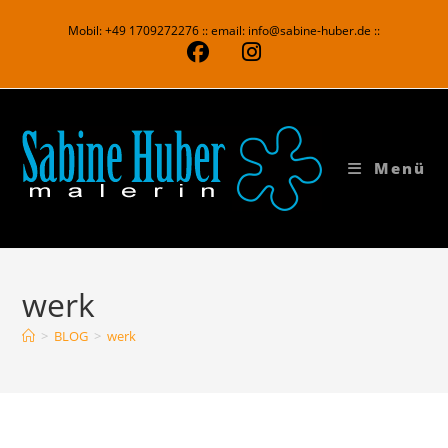
Zum
Mobil: +49 1709272276 :: email: info@sabine-huber.de ::
Inhalt
springen
Menü
werk
>
BLOG
>
werk