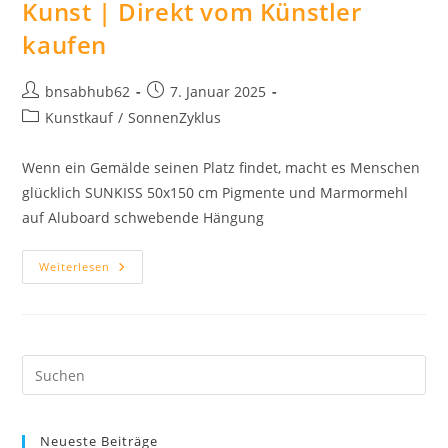
Kunst | Direkt vom Künstler
kaufen
Beitrags-
Beitrag
bnsabhub62
7. Januar 2025
Autor:
veröffentlicht:
Beitrags-
Kunstkauf
/
SonnenZyklus
Kategorie:
Wenn ein Gemälde seinen Platz findet, macht es Menschen
glücklich SUNKISS 50x150 cm Pigmente und Marmormehl
auf Aluboard schwebende Hängung
Kunst
Weiterlesen
|
Direkt
Vom
Künstler
Kaufen
Neueste Beiträge